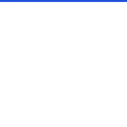
ABOUT US
关于我们