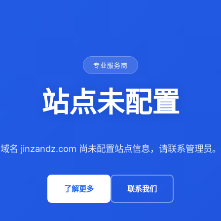
专业服务商
站点未配置
域名 jinzandz.com 尚未配置站点信息，请联系管理员。
了解更多
联系我们