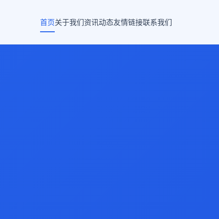
首页
关于我们
资讯动态
友情链接
联系我们