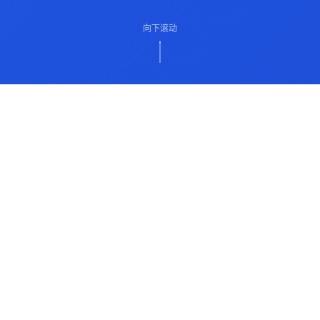
向下滚动
ABOUT US
关于我们