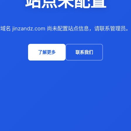
站点未配置
域名 jinzandz.com 尚未配置站点信息，请联系管理员。
了解更多
联系我们