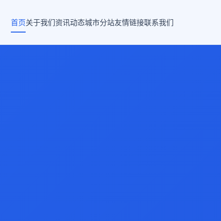
首页
关于我们
资讯动态
城市分站
友情链接
联系我们