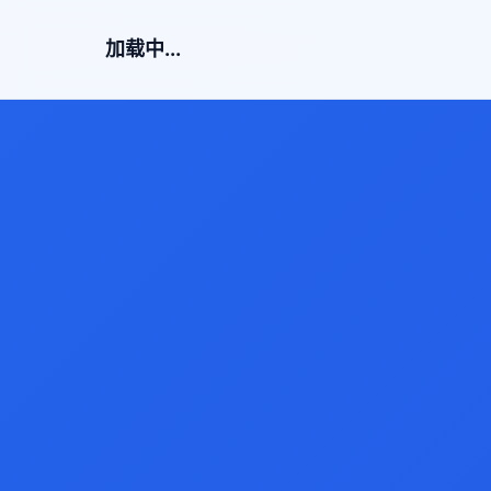
加载中...