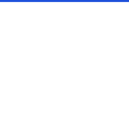
ABOUT US
关于我们