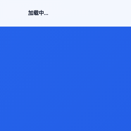
加载中...